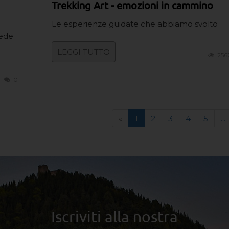
Trekking Art - emozioni in cammino
Le esperienze guidate che abbiamo svolto
sede
LEGGI TUTTO
256
0
«
1
2
3
4
5
...
Iscriviti alla nostra