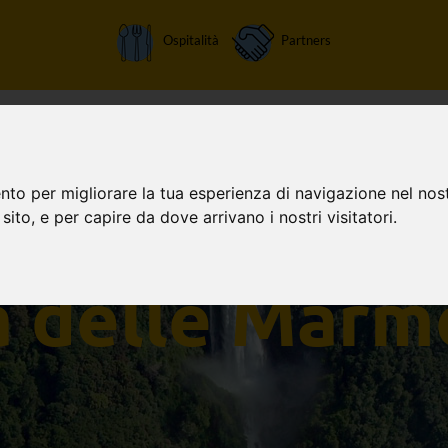
Ospitalità
Partners
Home
Attività
Chi siamo
Orari apertura
Tariffe
nto per migliorare la tua esperienza di navigazione nel nost
 sito, e per capire da dove arrivano i nostri visitatori.
a delle Marm