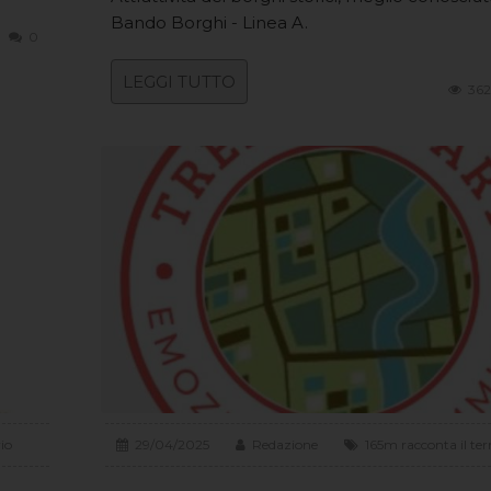
Bando Borghi - Linea A.
0
LEGGI TUTTO
362
rio
29/04/2025
Redazione
165m racconta il terr