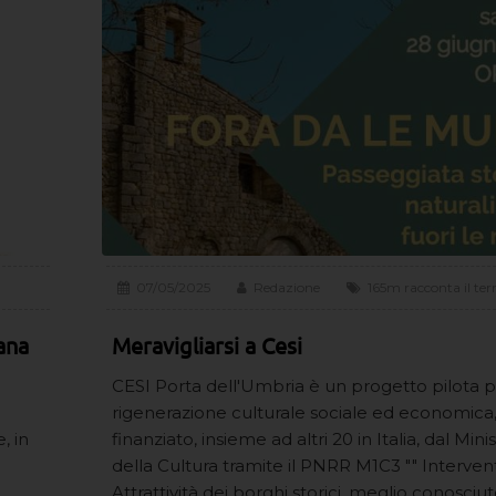
07/05/2025
Redazione
165m racconta il terr
iana
Meravigliarsi a Cesi
CESI Porta dell'Umbria è un progetto pilota p
rigenerazione culturale sociale ed economica
, in
finanziato, insieme ad altri 20 in Italia, dal Mini
della Cultura tramite il PNRR M1C3 "" Intervent
Attrattività dei borghi storici, meglio conosci