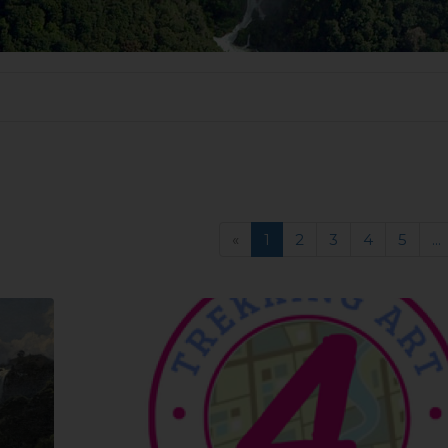
«
1
2
3
4
5
...