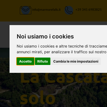
info@marmorefalls.it
+39 345 6983825
Noi usiamo i cookies
Noi usiamo i cookies e altre tecniche di tracciame
annunci mirati, per analizzare il traffico sul nostro
LASCIATI STUPIRE:
Accetto
Rifiuto
Cambia le mie impostazioni
La Cascat
solo