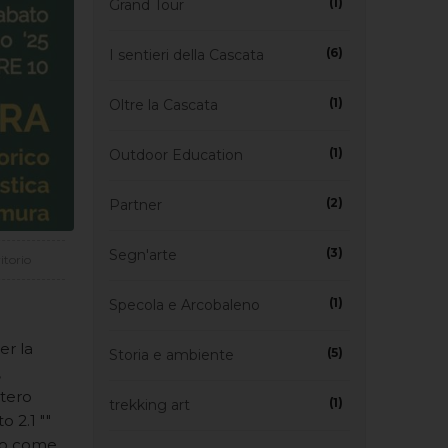
(1)
Grand Tour
(6)
I sentieri della Cascata
(1)
Oltre la Cascata
(1)
Outdoor Education
(2)
Partner
(3)
Segn'arte
itorio
(1)
Specola e Arcobaleno
er la
(5)
Storia e ambiente
,
stero
(1)
trekking art
o 2.1 ""
uto come