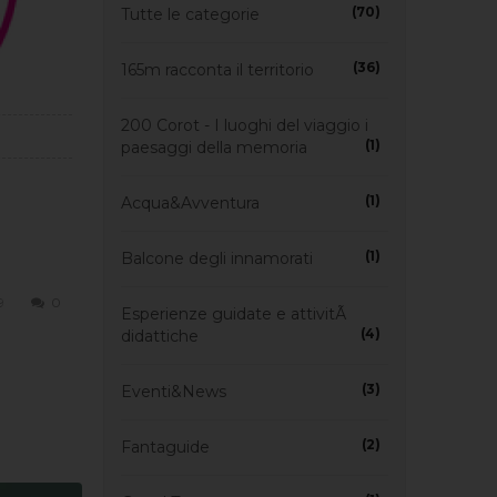
(70)
Tutte le categorie
(36)
165m racconta il territorio
200 Corot - I luoghi del viaggio i
(1)
paesaggi della memoria
(1)
Acqua&Avventura
(1)
Balcone degli innamorati
9
0
Esperienze guidate e attivitÃ
(4)
didattiche
(3)
Eventi&News
(2)
Fantaguide