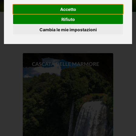
Accetto
Rifiuto
Cambia le mie impostazioni
ESPERIENZE
Le più Richieste
CASCATA DELLE MARMORE