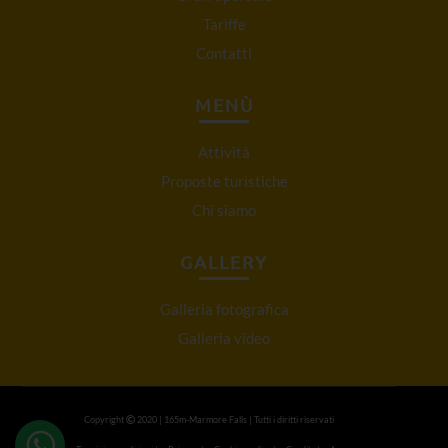
Tariffe
Contatti
MENÙ
Attività
Proposte turistiche
Chi siamo
GALLERY
Galleria fotografica
Galleria video
Copyright
2020 | 165m-Marmore Falls | Tutti i diritti riservati