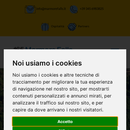
info@marmorefalls.it
+39 345 6983825
Ospitalità
Partners
Noi usiamo i cookies
Noi usiamo i cookies e altre tecniche di
tracciamento per migliorare la tua esperienza
di navigazione nel nostro sito, per mostrarti
LASCIATI STUPIRE:
contenuti personalizzati e annunci mirati, per
La Cascata delle
analizzare il traffico sul nostro sito, e per
capire da dove arrivano i nostri visitatori.
Marmore e non
Accetto
solo