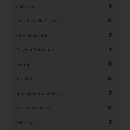
(1)
Grand Tour
(6)
I sentieri della Cascata
(1)
Oltre la Cascata
(1)
Outdoor Education
(2)
Partner
(3)
Segn'arte
(1)
Specola e Arcobaleno
(5)
Storia e ambiente
(1)
trekking art