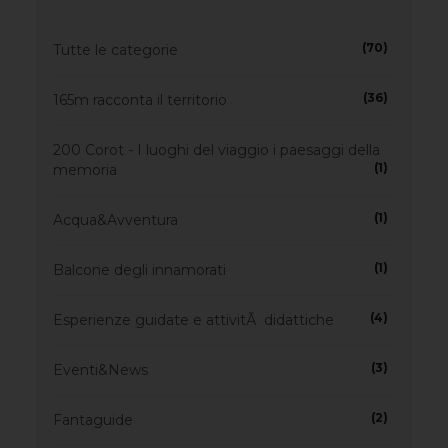
(70)
Tutte le categorie
(36)
165m racconta il territorio
200 Corot - I luoghi del viaggio i paesaggi della
(1)
memoria
(1)
Acqua&Avventura
(1)
Balcone degli innamorati
(4)
Esperienze guidate e attivitÃ didattiche
(3)
Eventi&News
(2)
Fantaguide