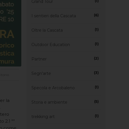
(1)
Grand Tour
(6)
I sentieri della Cascata
(1)
Oltre la Cascata
(1)
Outdoor Education
(2)
Partner
(3)
Segn'arte
itorio
(1)
Specola e Arcobaleno
er la
(5)
Storia e ambiente
,
stero
(1)
trekking art
o 2.1 ""
uto come