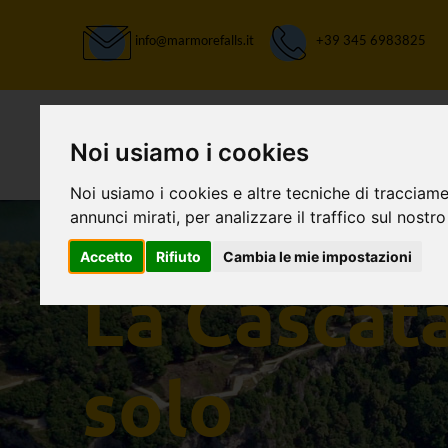
info@marmorefalls.it
+39 345 6983825
Noi usiamo i cookies
Noi usiamo i cookies e altre tecniche di tracciame
annunci mirati, per analizzare il traffico sul nostro
LASCIATI STUPIRE:
Accetto
Rifiuto
Cambia le mie impostazioni
La Cascat
solo