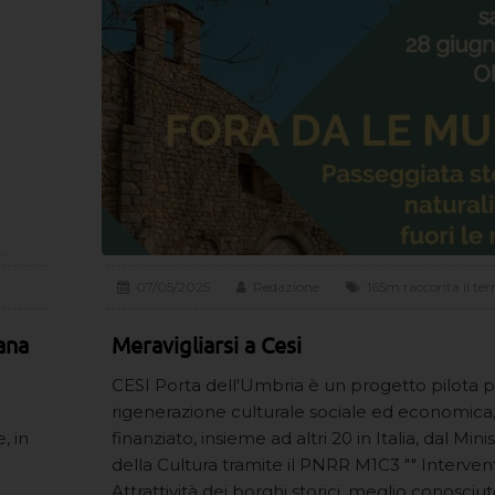
07/05/2025
Redazione
165m racconta il terr
iana
Meravigliarsi a Cesi
CESI Porta dell'Umbria è un progetto pilota p
rigenerazione culturale sociale ed economica
, in
finanziato, insieme ad altri 20 in Italia, dal Mini
della Cultura tramite il PNRR M1C3 "" Intervent
Attrattività dei borghi storici, meglio conosci