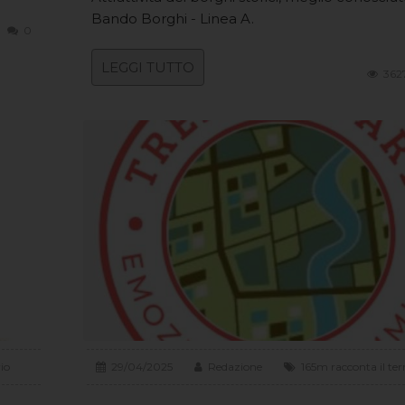
Bando Borghi - Linea A.
0
LEGGI TUTTO
362
rio
29/04/2025
Redazione
165m racconta il terr