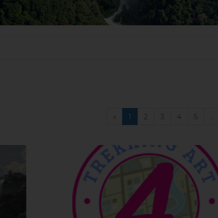
«
1
2
3
4
5
...