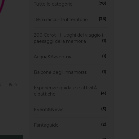
(70)
Tutte le categorie
(36)
165m racconta il territorio
200 Corot - I luoghi del viaggio i
(1)
paesaggi della memoria
(1)
Acqua&Avventura
(1)
Balcone degli innamorati
0
0
Esperienze guidate e attivitÃ
(4)
didattiche
(3)
Eventi&News
(2)
Fantaguide