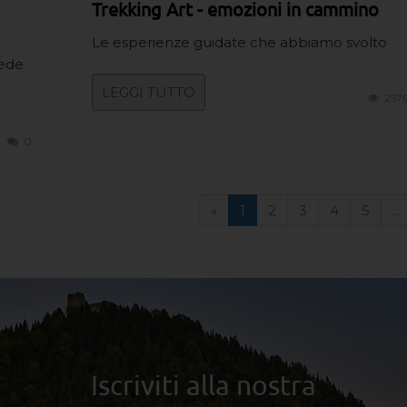
Trekking Art - emozioni in cammino
Le esperienze guidate che abbiamo svolto
sede
LEGGI TUTTO
257
0
«
1
2
3
4
5
...
Iscriviti alla nostra