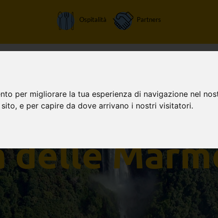
Ospitalità
Partners
Home
Attività
Chi siamo
Orari apertura
Tariffe
nto per migliorare la tua esperienza di navigazione nel nost
 sito, e per capire da dove arrivano i nostri visitatori.
a delle Marm