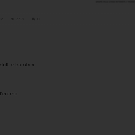
rio
2727
0
adulti e bambini
ll'eremo