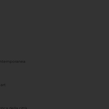
 contemporanea
 art
tica della città