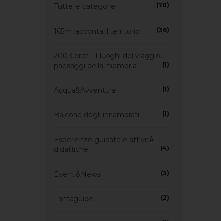
(70)
Tutte le categorie
(36)
165m racconta il territorio
200 Corot - I luoghi del viaggio i
(1)
paesaggi della memoria
(1)
Acqua&Avventura
(1)
Balcone degli innamorati
Esperienze guidate e attivitÃ
(4)
didattiche
(3)
Eventi&News
(2)
Fantaguide