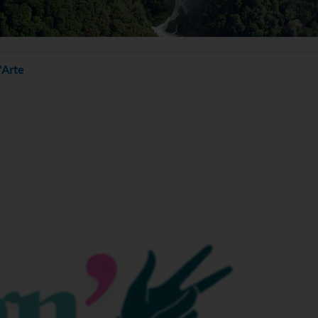
'Arte