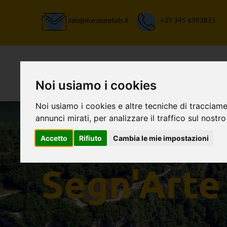
info@marmorefalls.it
+39 345 6983825
Noi usiamo i cookies
Noi usiamo i cookies e altre tecniche di tracciame
annunci mirati, per analizzare il traffico sul nostro
Accetto
Rifiuto
Cambia le mie impostazioni
LASCIATI STUPIRE:
Segn'Arte