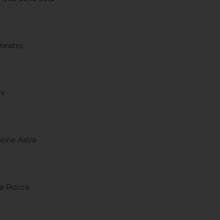
iteatro
ni
zione Astra
la Rocca