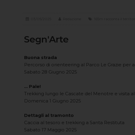
03/05/2025
Redazione
165m racconta il territo
Segn'Arte
Buona strada
Percorso di orienteering al Parco Le Grazie per 
Sabato 28 Giugno 2025
... Pale!
Trekking lungo le Cascate del Menotre e visita a
Domenica 1 Giugno 2025
Dettagli al tramonto
Caccia al tesoro e trekking a Santa Restituta
Sabato 17 Maggio 2025