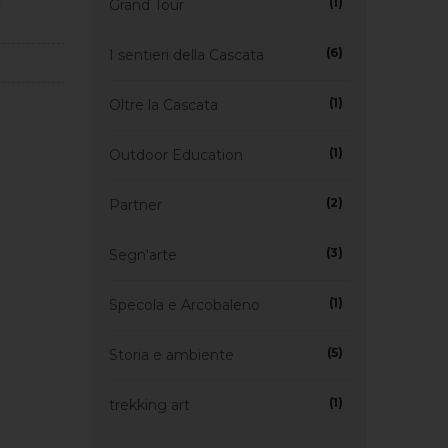
(1)
Grand Tour
(6)
I sentieri della Cascata
(1)
Oltre la Cascata
(1)
Outdoor Education
(2)
Partner
(3)
Segn'arte
(1)
Specola e Arcobaleno
(5)
Storia e ambiente
(1)
trekking art