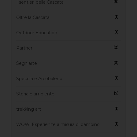
(6)
I sentieri della Cascata
(1)
Oltre la Cascata
(1)
Outdoor Education
(2)
Partner
(3)
Segn'arte
(1)
Specola e Arcobaleno
(5)
Storia e ambiente
(1)
trekking art
(1)
WOW! Esperienze a misura di bambino