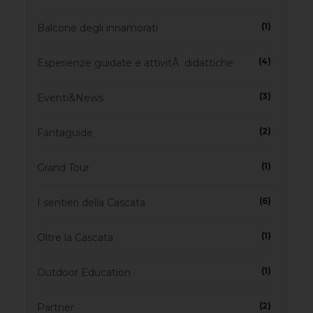
(1)
Balcone degli innamorati
(4)
Esperienze guidate e attivitÃ didattiche
(3)
Eventi&News
(2)
Fantaguide
(1)
Grand Tour
(6)
I sentieri della Cascata
(1)
Oltre la Cascata
(1)
Outdoor Education
(2)
Partner