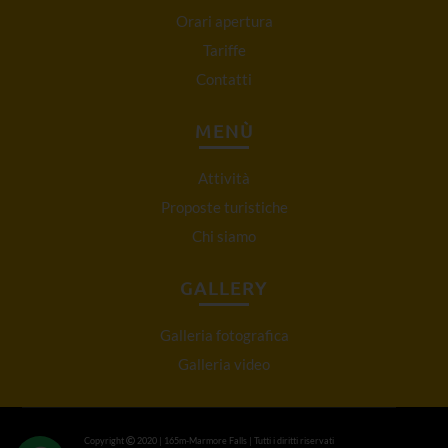
Orari apertura
Tariffe
Contatti
MENÙ
Attività
Proposte turistiche
Chi siamo
GALLERY
Galleria fotografica
Galleria video
Copyright
2020 | 165m-Marmore Falls | Tutti i diritti riservati