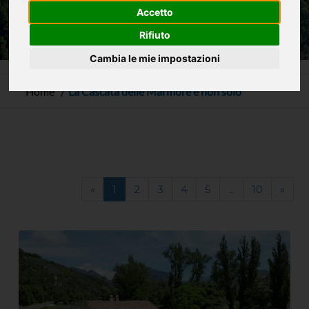
Accetto
Rifiuto
Cambia le mie impostazioni
Home
La Cascata delle Marmore e non solo
«
1
2
3
4
5
...
10
»