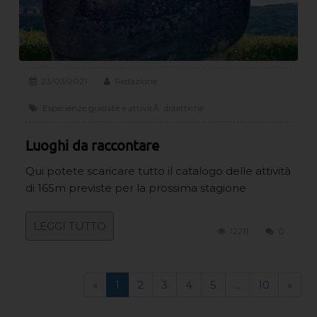
23/03/2021
Redazione
Esperienze guidate e attivitÃ didattiche
Luoghi da raccontare
Qui potete scaricare tutto il catalogo delle attività
di 165m previste per la prossima stagione
LEGGI TUTTO
12211
0
«
1
2
3
4
5
...
10
»