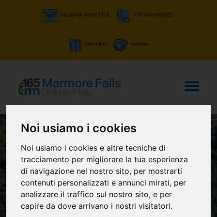
info@marmorefalls.it
+39 345 6983825
Ospitalità
Partners
Noi usiamo i cookies
Noi usiamo i cookies e altre tecniche di
LASCIATI STUPIRE:
tracciamento per migliorare la tua esperienza
La Cascata delle
di navigazione nel nostro sito, per mostrarti
contenuti personalizzati e annunci mirati, per
Marmore e non
analizzare il traffico sul nostro sito, e per
capire da dove arrivano i nostri visitatori.
solo