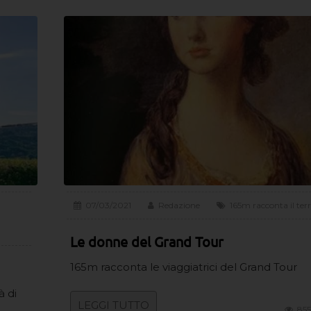
07/03/2021
Redazione
165m racconta il terr
Le donne del Grand Tour
165m racconta le viaggiatrici del Grand Tour
à di
LEGGI TUTTO
855