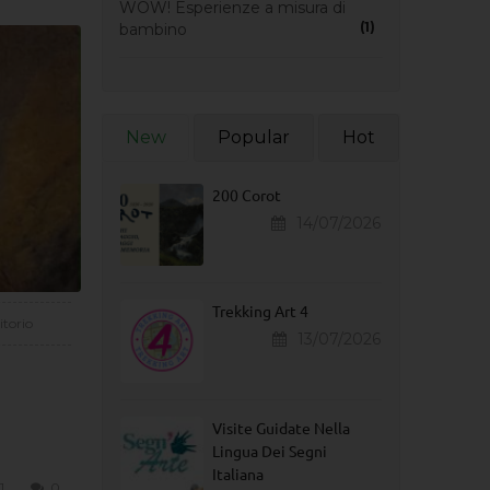
WOW! Esperienze a misura di
(1)
bambino
New
Popular
Hot
200 Corot
14/07/2026
Trekking Art 4
itorio
13/07/2026
Visite Guidate Nella
Lingua Dei Segni
Italiana
1
0