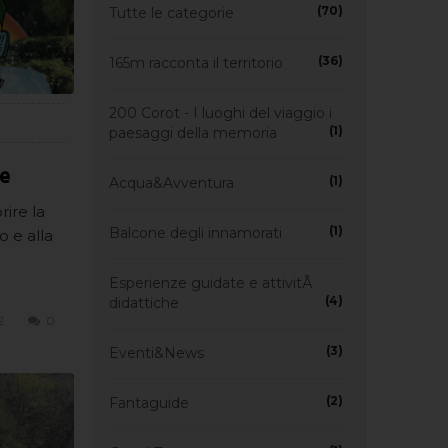
(70)
Tutte le categorie
(36)
165m racconta il territorio
200 Corot - I luoghi del viaggio i
(1)
paesaggi della memoria
re
(1)
Acqua&Avventura
ire la
(1)
Balcone degli innamorati
 e alla
Esperienze guidate e attivitÃ
(4)
didattiche
2
0
(3)
Eventi&News
(2)
Fantaguide