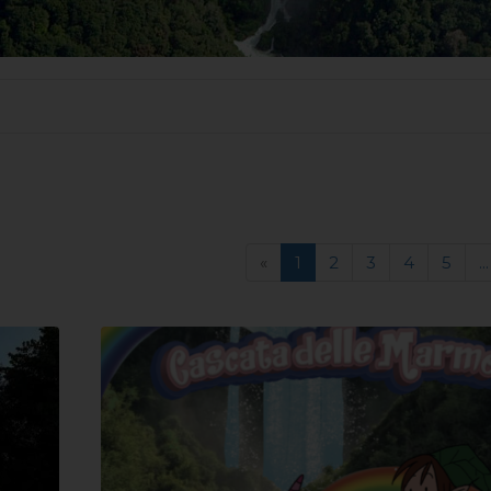
«
1
2
3
4
5
...