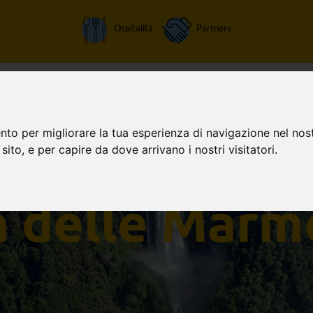
Ospitalità
Partners
Home
Attività
Chi siamo
Orari apertura
Tariffe
nto per migliorare la tua esperienza di navigazione nel nost
 sito, e per capire da dove arrivano i nostri visitatori.
a delle Marm