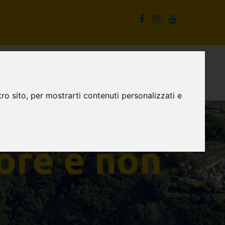
La Cascata delle Marmore e non solo
Proposte turistiche
ro sito, per mostrarti contenuti personalizzati e
ore e non