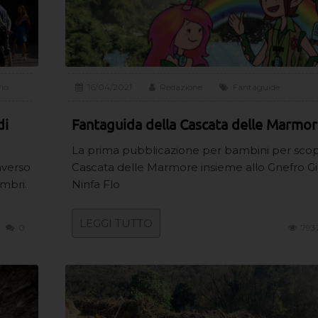
rio
16/04/2021
Redazione
Fantaguide
di
Fantaguida della Cascata delle Marmo
La prima pubblicazione per bambini per scopr
averso
Cascata delle Marmore insieme allo Gnefro Gio
umbri.
Ninfa Flo
LEGGI TUTTO
0
793