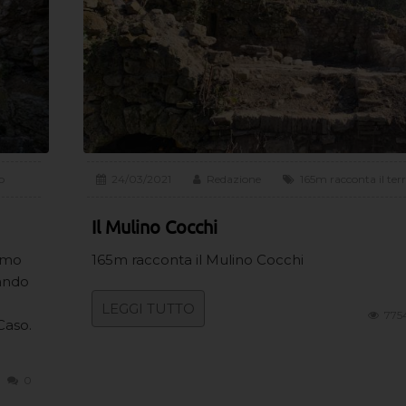
o
24/03/2021
Redazione
165m racconta il terr
Il Mulino Cocchi
iamo
165m racconta il Mulino Cocchi
cando
LEGGI TUTTO
775
Caso.
0