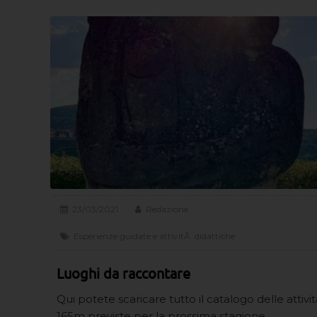
23/03/2021
Redazione
Esperienze guidate e attivitÃ didattiche
Luoghi da raccontare
Qui potete scaricare tutto il catalogo delle attivit
165m previste per la prossima stagione