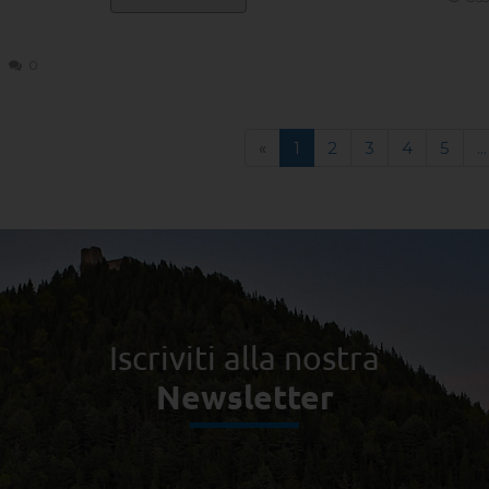
0
«
1
2
3
4
5
...
Iscriviti alla nostra
Newsletter