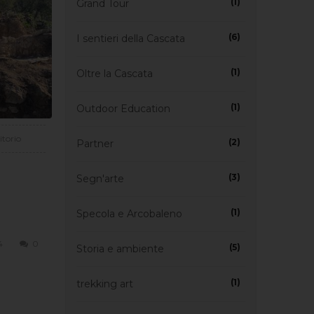
(1)
Grand Tour
(6)
I sentieri della Cascata
(1)
Oltre la Cascata
(1)
Outdoor Education
itorio
(2)
Partner
(3)
Segn'arte
(1)
Specola e Arcobaleno
4
0
(5)
Storia e ambiente
(1)
trekking art