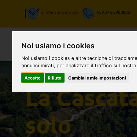
info@marmorefalls.it
+39 345 6983825
Noi usiamo i cookies
Noi usiamo i cookies e altre tecniche di tracciame
annunci mirati, per analizzare il traffico sul nostro
Accetto
Rifiuto
Cambia le mie impostazioni
LASCIATI STUPIRE:
La Cascat
solo