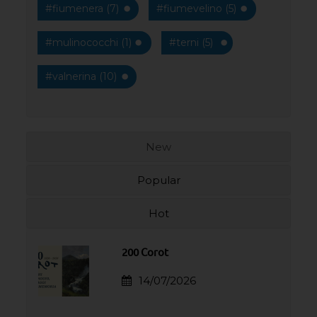
#fiumenera (7)
#fiumevelino (5)
#mulinococchi (1)
#terni (5)
#valnerina (10)
New
Popular
Hot
200 Corot
14/07/2026