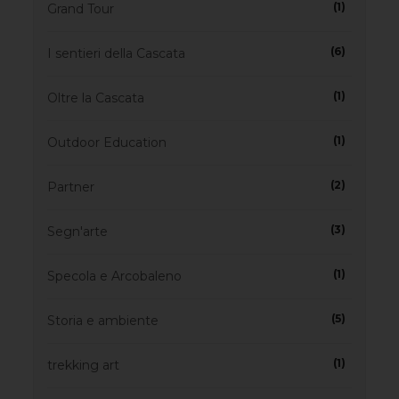
(1)
Grand Tour
(6)
I sentieri della Cascata
(1)
Oltre la Cascata
(1)
Outdoor Education
(2)
Partner
(3)
Segn'arte
(1)
Specola e Arcobaleno
(5)
Storia e ambiente
(1)
trekking art