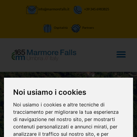
info@marmorefalls.it
+39 345 6983825
Ospitalità
Partners
Noi usiamo i cookies
Noi usiamo i cookies e altre tecniche di
LASCIATI STUPIRE:
tracciamento per migliorare la tua esperienza
Il Mulino Cocchi
di navigazione nel nostro sito, per mostrarti
contenuti personalizzati e annunci mirati, per
analizzare il traffico sul nostro sito, e per