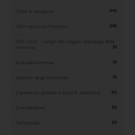
(70)
Tutte le categorie
(36)
165m racconta il territorio
200 Corot - I luoghi del viaggio i paesaggi della
(1)
memoria
(1)
Acqua&Avventura
(1)
Balcone degli innamorati
(4)
Esperienze guidate e attivitÃ didattiche
(3)
Eventi&News
(2)
Fantaguide