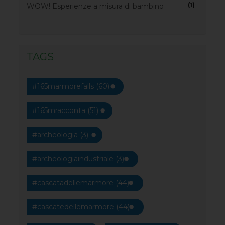
(1)
WOW! Esperienze a misura di bambino
TAGS
#165marmorefalls (60)
#165mracconta (51)
#archeologia (3)
#archeologiaindustriale (3)
#cascatadellemarmore (44)
#cascatedellemarmore (44)