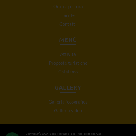
Orari apertura
Tariffe
Contatti
MENÙ
Attività
Proposte turistiche
Chi siamo
GALLERY
Galleria fotografica
Galleria video
Copyright
2020 | 165m-Marmore Falls | Tutti i diritti riservati