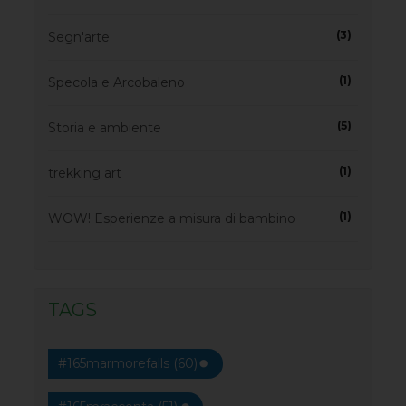
(3)
Segn'arte
(1)
Specola e Arcobaleno
(5)
Storia e ambiente
(1)
trekking art
(1)
WOW! Esperienze a misura di bambino
TAGS
#165marmorefalls (60)