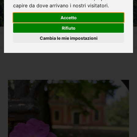
capire da dove arrivano i nostri visitatori.
Accetto
Rifiuto
Home
La Cascata delle Marmore e non solo
Cambia le mie impostazioni
Villa Morandi