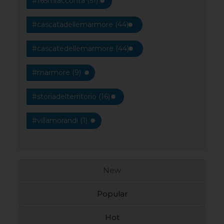
#165mracconta (51)
#cascatadellemarmore (44)
#cascatedellemarmore (44)
#marmore (9)
#storiadelterritorio (16)
#villamorandi (1)
New
Popular
Hot