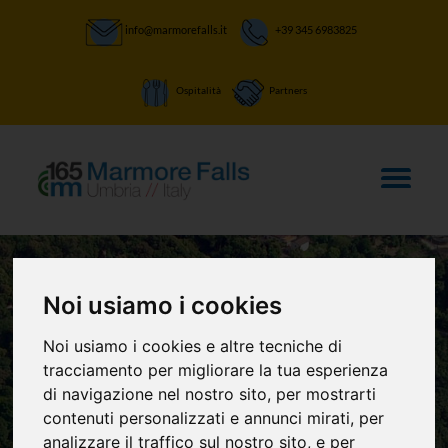
info@marmorefalls.it
+39 345 6983825
Ospitalità
Partners
Noi usiamo i cookies
Noi usiamo i cookies e altre tecniche di
LASCIATI STUPIRE:
tracciamento per migliorare la tua esperienza
Villa Morandi
di navigazione nel nostro sito, per mostrarti
contenuti personalizzati e annunci mirati, per
analizzare il traffico sul nostro sito, e per