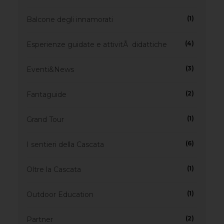
(1)
Balcone degli innamorati
(4)
Esperienze guidate e attivitÃ didattiche
(3)
Eventi&News
(2)
Fantaguide
(1)
Grand Tour
(6)
I sentieri della Cascata
(1)
Oltre la Cascata
(1)
Outdoor Education
(2)
Partner