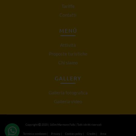
Tariffe
Contatti
MENÙ
Attività
Proposte turistiche
Chi siamo
GALLERY
Galleria fotografica
Galleria video
Copyright
2020 | 165m-Marmore Falls | Tutti i diritti riservati
Termini e condizioni
|
Privacy
|
Cookies policy
|
Credits
|
Area