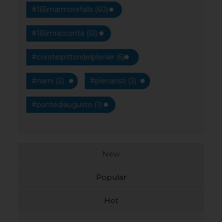
#165marmorefalls (60)
#165mracconta (51)
#coroteipittoridelplenair (6)
#narni (2)
#plenaristi (3)
#pontediaugusto (1)
New
Popular
Hot