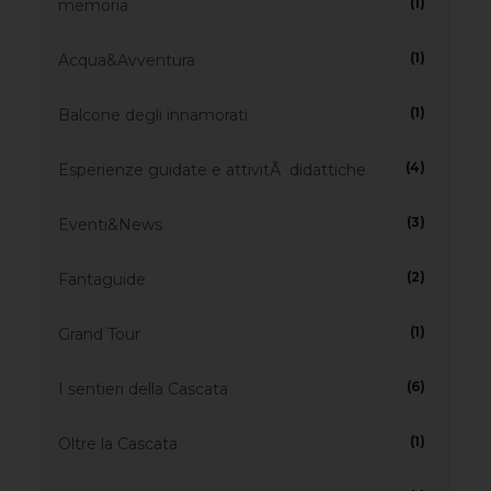
(1)
memoria
(1)
Acqua&Avventura
(1)
Balcone degli innamorati
(4)
Esperienze guidate e attivitÃ didattiche
(3)
Eventi&News
(2)
Fantaguide
(1)
Grand Tour
(6)
I sentieri della Cascata
(1)
Oltre la Cascata