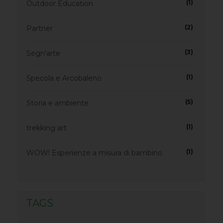
(1)
Outdoor Education
(2)
Partner
(3)
Segn'arte
(1)
Specola e Arcobaleno
(5)
Storia e ambiente
(1)
trekking art
(1)
WOW! Esperienze a misura di bambino
TAGS