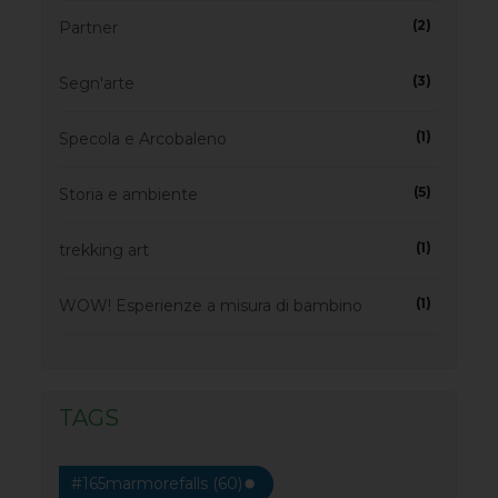
(2)
Partner
(3)
Segn'arte
(1)
Specola e Arcobaleno
(5)
Storia e ambiente
(1)
trekking art
(1)
WOW! Esperienze a misura di bambino
TAGS
#165marmorefalls (60)