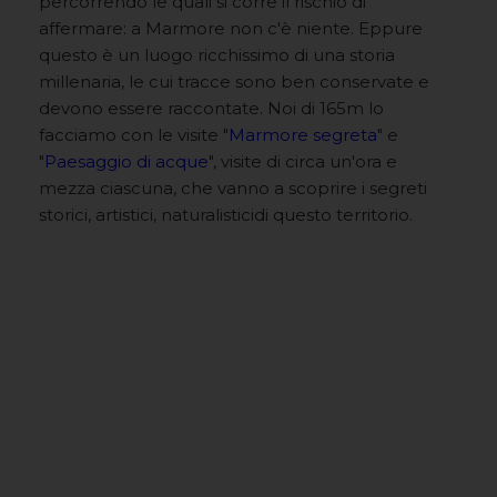
percorrendo le quali si corre il rischio di
affermare: a Marmore non c'è niente. Eppure
questo è un luogo ricchissimo di una storia
millenaria, le cui tracce sono ben conservate e
devono essere raccontate. Noi di 165m lo
facciamo con le visite "
Marmore segreta
" e
"
Paesaggio di acque
", visite di circa un'ora e
mezza ciascuna, che vanno a scoprire i segreti
storici, artistici, naturalisticidi questo territorio.