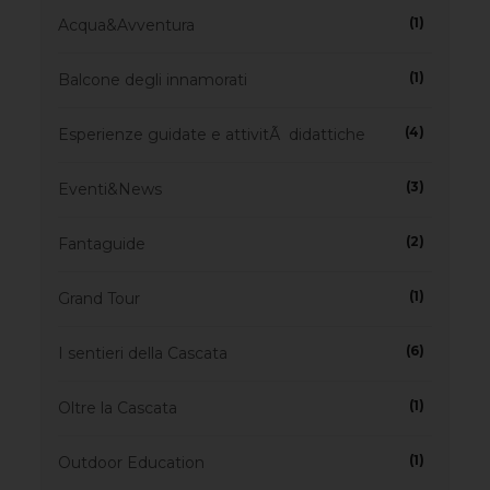
(1)
Acqua&Avventura
(1)
Balcone degli innamorati
(4)
Esperienze guidate e attivitÃ didattiche
(3)
Eventi&News
(2)
Fantaguide
(1)
Grand Tour
(6)
I sentieri della Cascata
(1)
Oltre la Cascata
(1)
Outdoor Education