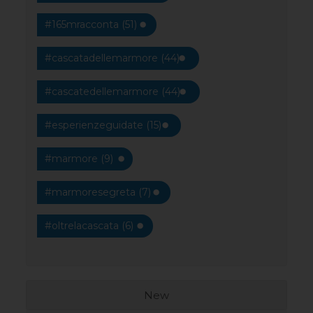
#165mracconta (51)
#cascatadellemarmore (44)
#cascatedellemarmore (44)
#esperienzeguidate (15)
#marmore (9)
#marmoresegreta (7)
#oltrelacascata (6)
New