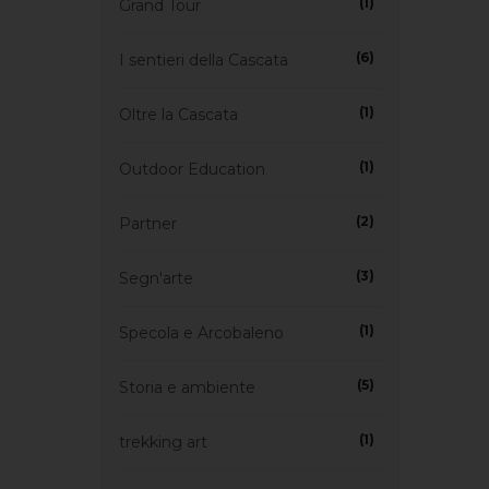
(1)
Grand Tour
(6)
I sentieri della Cascata
(1)
Oltre la Cascata
(1)
Outdoor Education
(2)
Partner
(3)
Segn'arte
(1)
Specola e Arcobaleno
(5)
Storia e ambiente
(1)
trekking art