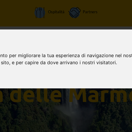
Ospitalità
Partners
Home
Attività
Chi siamo
Orari apertura
Tariffe
nto per migliorare la tua esperienza di navigazione nel nost
 sito, e per capire da dove arrivano i nostri visitatori.
a delle Marm