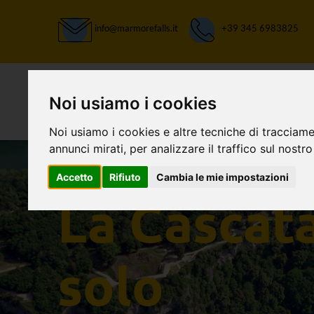
info@marmorefalls.it
+39 345 6983825
Noi usiamo i cookies
Noi usiamo i cookies e altre tecniche di tracciame
annunci mirati, per analizzare il traffico sul nostro
Accetto
Rifiuto
Cambia le mie impostazioni
LASCIATI STUPIRE:
La Cascat
solo