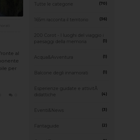
(70)
Tutte le categorie
(36)
165m racconta il territorio
morati
200 Corot - I luoghi del viaggio i
(1)
paesaggi della memoria
fronte al
(1)
Acqua&Avventura
imponente
ile per
(1)
Balcone degli innamorati
Esperienze guidate e attivitÃ
(4)
didattiche
0
0
(3)
Eventi&News
(2)
Fantaguide