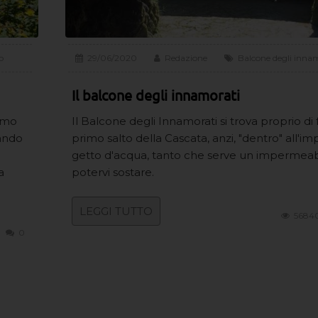
o
29/06/2020
Redazione
Balcone degli inna
Il balcone degli innamorati
iamo
Il Balcone degli Innamorati si trova proprio di 
cando
primo salto della Cascata, anzi, "dentro" all'
getto d'acqua, tanto che serve un impermeab
a
potervi sostare.
LEGGI TUTTO
5684
0