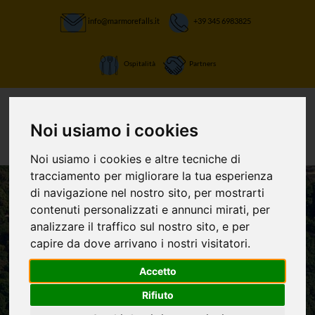
info@marmorefalls.it
+39 345 6983825
Ospitalità
Partners
Noi usiamo i cookies
Noi usiamo i cookies e altre tecniche di
tracciamento per migliorare la tua esperienza
di navigazione nel nostro sito, per mostrarti
contenuti personalizzati e annunci mirati, per
LASCIATI STUPIRE:
analizzare il traffico sul nostro sito, e per
La Cascata delle
capire da dove arrivano i nostri visitatori.
Marmore e non
Accetto
Rifiuto
solo