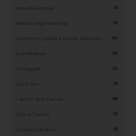
(1)
Acqua&Avventura
(1)
Balcone degli innamorati
(4)
Esperienze guidate e attivitÃ didattiche
(3)
Eventi&News
(2)
Fantaguide
(1)
Grand Tour
(6)
I sentieri della Cascata
(1)
Oltre la Cascata
(1)
Outdoor Education