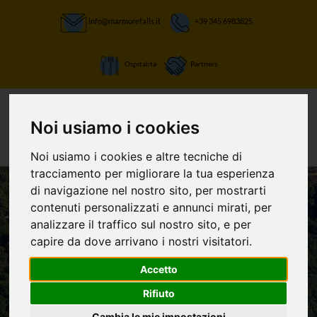
info@marmorefalls.it
+39 345 6983825
Ospitalità
Partners
Noi usiamo i cookies
Noi usiamo i cookies e altre tecniche di
tracciamento per migliorare la tua esperienza
di navigazione nel nostro sito, per mostrarti
contenuti personalizzati e annunci mirati, per
LASCIATI STUPIRE:
analizzare il traffico sul nostro sito, e per
La Cascata delle
capire da dove arrivano i nostri visitatori.
Marmore e non
Accetto
Rifiuto
solo
Cambia le mie impostazioni