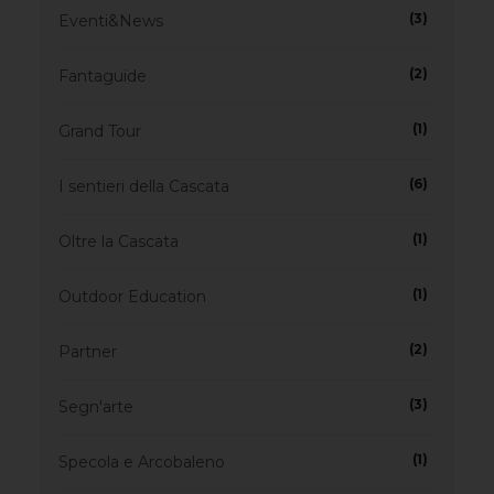
(3)
Eventi&News
(2)
Fantaguide
(1)
Grand Tour
(6)
I sentieri della Cascata
(1)
Oltre la Cascata
(1)
Outdoor Education
(2)
Partner
(3)
Segn'arte
(1)
Specola e Arcobaleno