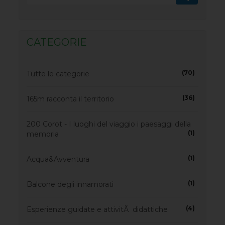
CATEGORIE
(70)
Tutte le categorie
(36)
165m racconta il territorio
200 Corot - I luoghi del viaggio i paesaggi della
(1)
memoria
(1)
Acqua&Avventura
(1)
Balcone degli innamorati
(4)
Esperienze guidate e attivitÃ didattiche