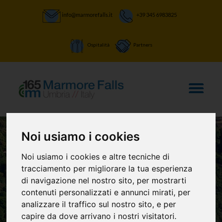
info@marmorefalls.it
+39 345 6983825
Ospitalità
Partners
Noi usiamo i cookies
Noi usiamo i cookies e altre tecniche di
LASCIATI STUPIRE:
tracciamento per migliorare la tua esperienza
Ammappa che
di navigazione nel nostro sito, per mostrarti
contenuti personalizzati e annunci mirati, per
mappa
analizzare il traffico sul nostro sito, e per
capire da dove arrivano i nostri visitatori.