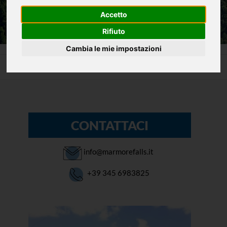
Accetto
Rifiuto
Cambia le mie impostazioni
Home
Attività
Ammappa che mappa
CONTATTACI
info@marmorefalls.it
+39 345 6983825