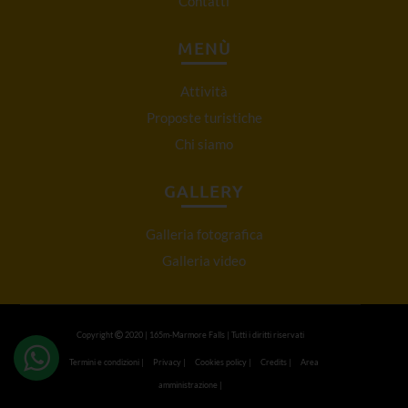
Contatti
MENÙ
Attività
Proposte turistiche
Chi siamo
GALLERY
Galleria fotografica
Galleria video
Copyright
2020 | 165m-Marmore Falls | Tutti i diritti riservati
Termini e condizioni
|
Privacy
|
Cookies policy
|
Credits
|
Area
amministrazione
|